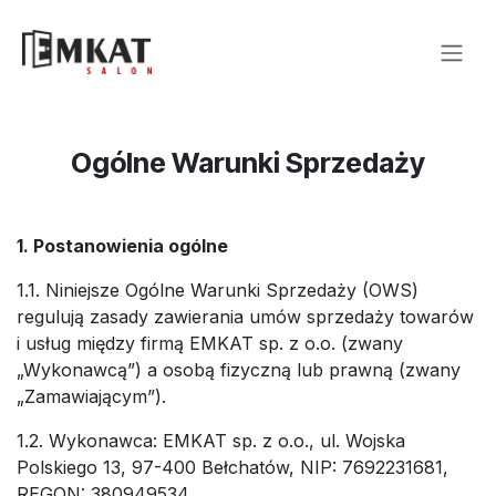
Skip to Content
Ogólne Warunki Sprzedaży
1. Postanowienia ogólne
1.1. Niniejsze Ogólne Warunki Sprzedaży (OWS)
regulują zasady zawierania umów sprzedaży towarów
i usług między firmą EMKAT sp. z o.o. (zwany
„Wykonawcą”) a osobą fizyczną lub prawną (zwany
„Zamawiającym”).
1.2. Wykonawca: EMKAT sp. z o.o., ul. Wojska
Polskiego 13, 97-400 Bełchatów, NIP: 7692231681,
REGON: 380949534.