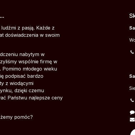
..
Sk
ludźmi z pasją. Każde z
Sa
at doświadczenia w swoim
Wo
adczeniu nabytym w
rzyliśmy wspólnie firmę w
u. Pomimo młodego wieku
się podpisać bardzo
Sa
ty z wiodącymi
Si
ynku, dzięki czemu
ć Państwu najlepsze ceny
możemy pomóc?