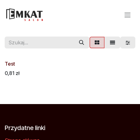
Skip to Content
Test
0,81
zł
Przydatne linki